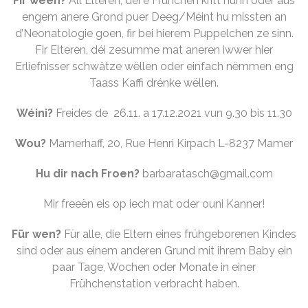
Fir ween?
All Elteren, déi e Frühchen kritt hunn oder aus
engem anere Grond puer Deeg/Méint hu missten an
d’Neonatologie goen, fir bei hierem Puppelchen ze sinn.
Fir Elteren, déi zesumme mat aneren iwwer hier
Erliefnisser schwätze wëllen oder einfach nëmmen eng
Taass Kaffi drénke wëllen.
Wéini?
Freides de 26.11. a 17.12.2021 vun 9.30 bis 11.30
Wou?
Mamerhaff, 20, Rue Henri Kirpach L-8237 Mamer
Hu dir nach Froen?
barbaratasch@gmail.com
Mir freeën eis op iech mat oder ouni Kanner!
Für wen?
Für alle, die Eltern eines frühgeborenen Kindes
sind oder aus einem anderen Grund mit ihrem Baby ein
paar Tage, Wochen oder Monate in einer
Frühchenstation verbracht haben.