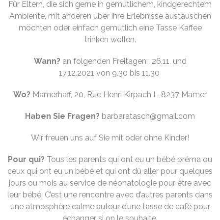
Für Eltern, die sich gerne in gemütlichem, kindgerechtem
Ambiente, mit anderen über ihre Erlebnisse austauschen
möchten oder einfach gemütlich eine Tasse Kaffee
trinken wollen.
Wann?
an folgenden Freitagen: 26.11. und
17.12.2021
von 9.30 bis 11.30
Wo?
Mamerhaff, 20, Rue Henri Kirpach L-8237 Mamer
Haben Sie Fragen?
barbaratasch@gmail.com
Wir freuen uns auf Sie mit oder ohne Kinder!
Pour qui?
Tous les parents qui ont eu un bébé préma ou
ceux qui ont eu un bébé et qui ont dû aller pour quelques
jours ou mois au service de néonatologie pour être avec
leur bébé. C’est une rencontre avec d’autres parents dans
une atmosphère calme autour d’une tasse de café pour
échanger si on le souhaite.