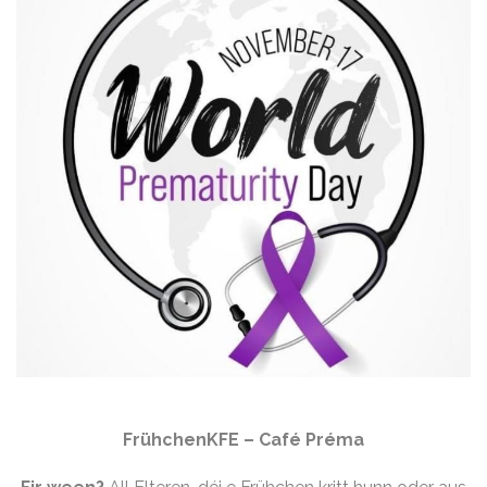
FrühchenKFE – Café Préma