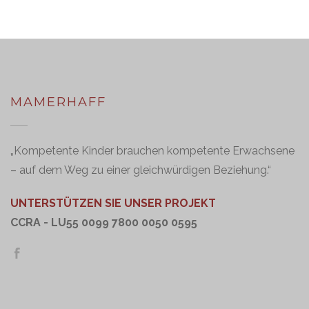
MAMERHAFF
„Kompetente Kinder brauchen kompetente Erwachsene
– auf dem Weg zu einer gleichwürdigen Beziehung.“
UNTERSTÜTZEN SIE UNSER PROJEKT
CCRA - LU55 0099 7800 0050 0595