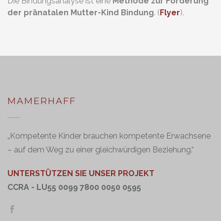
Die Bindungsanalyse ist eine
Methode zur Förderung
der pränatalen Mutter-Kind Bindung
. (
Flyer
).
MAMERHAFF
„Kompetente Kinder brauchen kompetente Erwachsene
– auf dem Weg zu einer gleichwürdigen Beziehung.“
UNTERSTÜTZEN SIE UNSER PROJEKT
CCRA - LU55 0099 7800 0050 0595