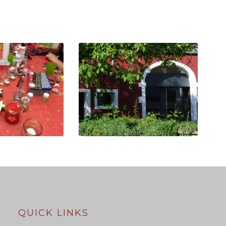
UND
ASSEMBLÉE
 FÜR
GÉNÉRALE 2021
HTEN IM
AFF
QUICK LINKS