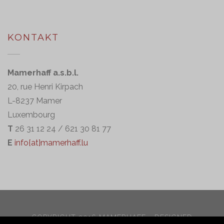
KONTAKT
Mamerhaff a.s.b.l.
20, rue Henri Kirpach
L-8237 Mamer
Luxembourg
T
26 31 12 24 / 621 30 81 77
E
info{at}mamerhaff.lu
COPYRIGHT 2016 MAMERHAFF - DESIGNED