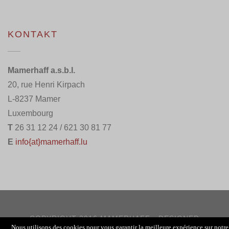
KONTAKT
Mamerhaff a.s.b.l.
20, rue Henri Kirpach
L-8237 Mamer
Luxembourg
T
26 31 12 24 / 621 30 81 77
E
info{at}mamerhaff.lu
COPYRIGHT 2016 MAMERHAFF - DESIGNED
Nous utilisons des cookies pour vous garantir la meilleure expérience sur notre