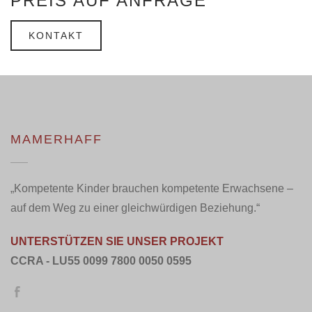
PREIS AUF ANFRAGE
KONTAKT
MAMERHAFF
„Kompetente Kinder brauchen kompetente Erwachsene –
auf dem Weg zu einer gleichwürdigen Beziehung.“
UNTERSTÜTZEN SIE UNSER PROJEKT
CCRA - LU55 0099 7800 0050 0595